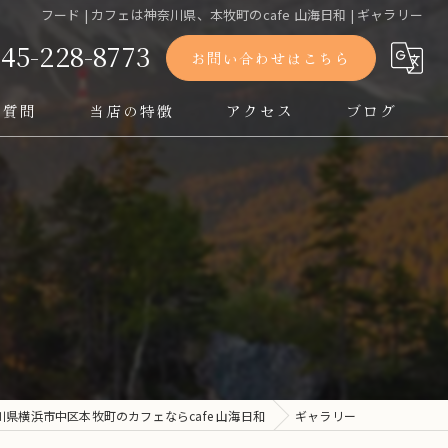
フード | カフェは神奈川県、本牧町のcafe 山海日和 | ギャラリー
045-228-8773
お問い合わせはこちら
る質問
当店の特徴
アクセス
ブログ
ランチ
ホットサンド
コーヒー
自然
イベント
川県横浜市中区本牧町のカフェならcafe 山海日和
ギャラリー